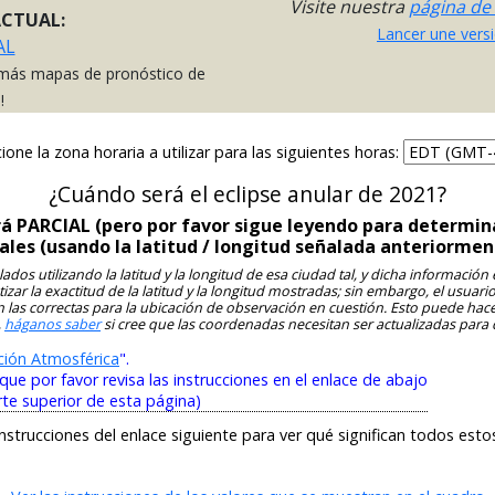
Visite nuestra
página de
ACTUAL:
Lancer une versi
AL
más mapas de pronóstico de
!
ione la zona horaria a utilizar para las siguientes horas:
¿Cuándo será el eclipse anular de 2021?
rá PARCIAL (pero por favor sigue leyendo para determina
cales (usando la latitud / longitud señalada anteriorme
ados utilizando la latitud y la longitud de esa ciudad tal, y dicha información
ar la exactitud de la latitud y la longitud mostradas; sin embargo, el usuari
n las correctas para la ubicación de observación en cuestión. Esto puede ha
,
háganos saber
si cree que las coordenadas necesitan ser actualizadas para 
ción Atmosférica
".
e por favor revisa las instrucciones en el enlace de abajo
rte superior de esta página)
instrucciones del enlace siguiente para ver qué significan todos esto