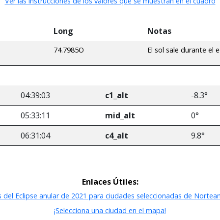
Ver las instrucciones de los valores que se muestran en el cuadro
Long
Notas
74.7985O
El sol sale durante el e
04:39:03
c1_alt
-8.3°
05:33:11
mid_alt
0°
06:31:04
c4_alt
9.8°
Enlaces Útiles:
 del Eclipse anular de 2021 para ciudades seleccionadas de Nortea
¡Selecciona una ciudad en el mapa!