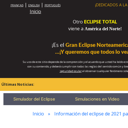
|
|
¡DEDICADOS A L
FRANÇAIS
ENGLISH
PORTUGUÊS
Inicio
ECLIPSE TOTAL
Otro
viene a
América del Norte!
¡Es el
Gran Eclipse Norteameric
...¡Y queremos que todos lo ve
Su uso de este sitio depende de la comprensión y el acuerdo que usted ha leído est
con su contenido, y deberá cumplir con todas las reglas del sentido común y bie
seguridad ocular
al observar cualquier fenómeno sola
Últimas Noticias:
Simulador del Eclipse
Simulaciones en Video
Inicio
Información del eclipse de 2021 pa