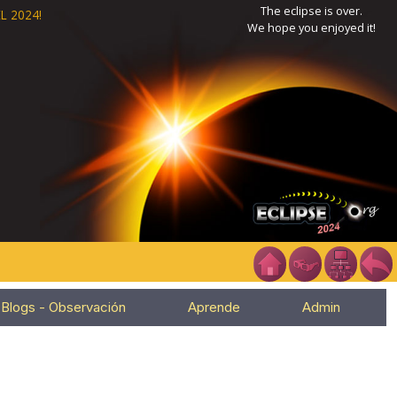
The eclipse is over.
L 2024!
We hope you enjoyed it!
Blogs - Observación
Aprende
Admin