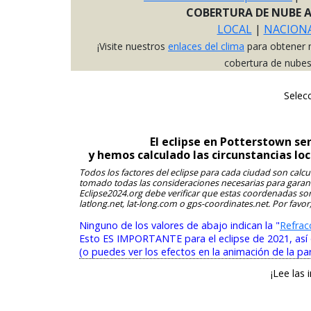
COBERTURA DE NUBE 
LOCAL
|
NACION
¡Visite nuestros
enlaces del clima
para obtener 
cobertura de nubes
Selecc
El eclipse en Potterstown se
y hemos calculado las circunstancias lo
Todos los factores del eclipse para cada ciudad son calcul
tomado todas las consideraciones necesarias para garantiz
Eclipse2024.org debe verificar que estas coordenadas so
latlong.net, lat-long.com o gps-coordinates.net. Por favor
Ninguno de los valores de abajo indican la "
Refrac
Esto ES IMPORTANTE para el eclipse de 2021, así qu
(o puedes ver los efectos en la animación de la pa
¡Lee las 