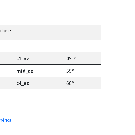
clipse
c1_az
49.7°
mid_az
59°
c4_az
68°
mérica