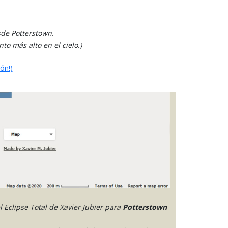
sde Potterstown.
to más alto en el cielo.)
ón!)
 Eclipse Total de Xavier Jubier para
Potterstown