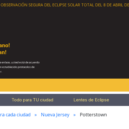
A OBSERVACIÓN SEGURA
DEL ECLIPSE SOLAR TOTAL DEL 8 DE ABRIL DE
ano!
an!
e enlace, usted está de acuerdo
n establecido protocolos de
r.
Todo para TU ciudad
Lentes de Eclipse
ra cada ciudad
Nueva Jersey
Potterstown