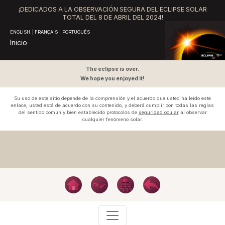
¡DEDICADOS A LA OBSERVACIÓN SEGURA DEL ECLIPSE SOLAR
TOTAL DEL
8 DE ABRIL DEL 2024!
ENGLISH
|
FRANÇAIS
|
PORTUGUÊS
Inicio
The eclipse is over.
We hope you enjoyed it!
Su uso de este sitio depende de la comprensión y el acuerdo que usted ha leído este
enlace, usted está de acuerdo con su contenido, y deberá cumplir con todas las reglas
del sentido común y bien establecido protocolos de
seguridad ocular
al observar
cualquier fenómeno solar.