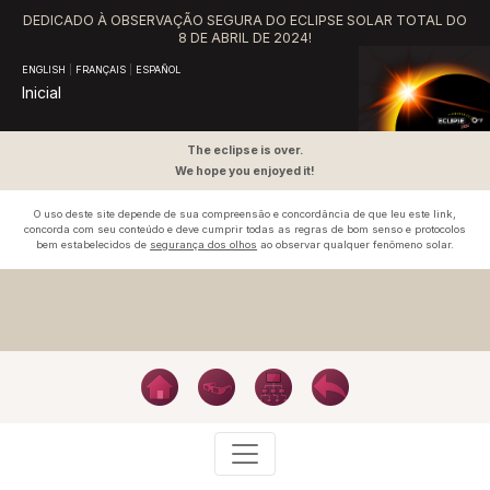
DEDICADO À OBSERVAÇÃO SEGURA DO ECLIPSE SOLAR TOTAL DO
8 DE ABRIL DE 2024!
ENGLISH
|
FRANÇAIS
|
ESPAÑOL
Inicial
The eclipse is over.
We hope you enjoyed it!
O uso deste site depende de sua compreensão e concordância de que leu este link,
concorda com seu conteúdo e deve cumprir todas as regras de bom senso e protocolos
bem estabelecidos de
segurança dos olhos
ao observar qualquer fenômeno solar.