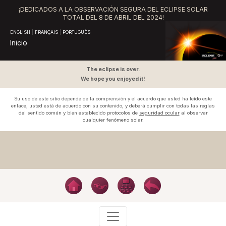
¡DEDICADOS A LA OBSERVACIÓN SEGURA DEL ECLIPSE SOLAR
TOTAL DEL
8 DE ABRIL DEL 2024!
ENGLISH
|
FRANÇAIS
|
PORTUGUÊS
Inicio
The eclipse is over.
We hope you enjoyed it!
Su uso de este sitio depende de la comprensión y el acuerdo que usted ha leído este
enlace, usted está de acuerdo con su contenido, y deberá cumplir con todas las reglas
del sentido común y bien establecido protocolos de
seguridad ocular
al observar
cualquier fenómeno solar.