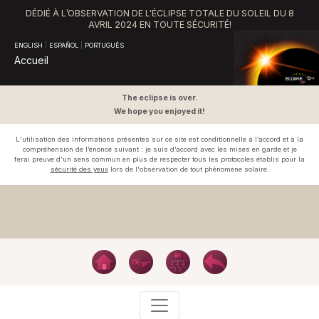
DÉDIÉ À L’OBSERVATION DE L'ÉCLIPSE TOTALE DU SOLEIL DU 8
AVRIL 2024 EN TOUTE SÉCURITÉ!
ENGLISH
|
ESPAÑOL
|
PORTUGUÊS
Accueil
The eclipse is over.
We hope you enjoyed it!
L’utilisation des informations présentes sur ce site est conditionnelle à l’accord et à la
compréhension de l’énoncé suivant : je suis d’accord avec les mises en garde et je
ferai preuve d’un sens commun en plus de respecter tous les protocoles établis pour la
sécurité des yeux
lors de l'observation de tout phénomène solaire.