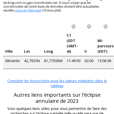
lat-long.com ou gps-coordinates.net. Si vous croyez que les
coordonnées de notre base de données doivent être actualisées,
veuillez
nous en faire part
s’il vous plait.
C1
(EDT
Mi-
(GMT-
parcours
Ville
Lat
Long
4))
V
(EDT)
Kilmartin
42,7925N
81,77056W
11:49:50
02:00
13:06:38
Consulter les instructions pour les valeurs indiquées dans le
tableau
Autres liens importants sur l'éclipse
annulaire de 2023
Voici quelques liens utiles pour vous permettre de faire des
recherches sur l'éclipse partielle telle qu'elle sera vue de