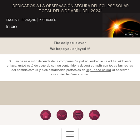
¡DEDICADOS A LA OBSERVACIÓN SEGURA DEL ECLIPSE SOLAR
TOTAL DEL
8 DE ABRIL DEL 2024!
ENGLISH
|
FRANÇAIS
|
PORTUGUÊS
Inicio
The eclipse is over.
We hope you enjoyed it!
Su uso de este sitio depende de la comprensión y el acuerdo que usted ha leído este
enlace, usted está de acuerdo con su contenido, y deberá cumplir con todas las reglas
del sentido común y bien establecido protocolos de
seguridad ocular
al observar
cualquier fenómeno solar.