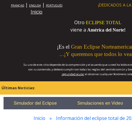
|
|
¡DEDICADOS A L
FRANÇAIS
ENGLISH
PORTUGUÊS
Inicio
Otro
ECLIPSE TOTAL
viene a
América del Norte!
¡Es el
Gran Eclipse Norteamerica
...¡Y queremos que todos lo vea
Su uso de este sitio depende de la comprensión y el acuerdo que usted ha leído est
con su contenido, y deberá cumplir con todas las reglas del sentido común y bie
seguridad ocular
al observar cualquier fenómeno sola
Últimas Noticias:
Simulador del Eclipse
Simulaciones en Video
Inicio
Información del eclipse total de 2