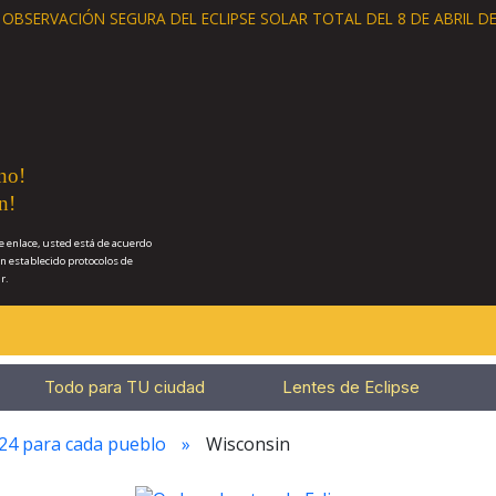
A OBSERVACIÓN SEGURA
DEL ECLIPSE SOLAR TOTAL DEL 8 DE ABRIL DE
no!
n!
e enlace, usted está de acuerdo
n establecido protocolos de
r.
Todo para TU ciudad
Lentes de Eclipse
024 para cada pueblo
Wisconsin