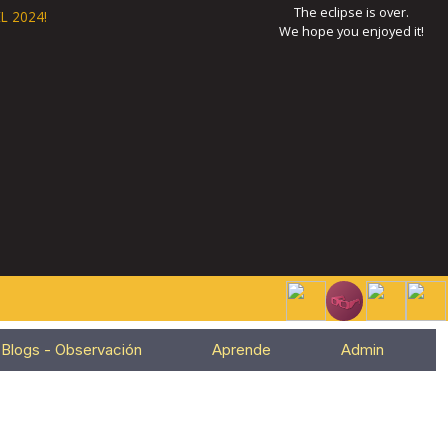
The eclipse is over.
L 2024!
We hope you enjoyed it!
Blogs - Observación
Aprende
Admin