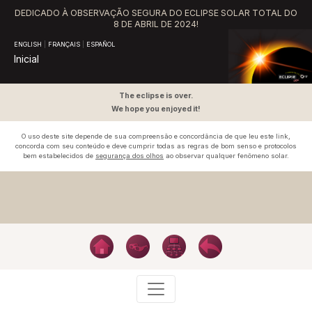
DEDICADO À OBSERVAÇÃO SEGURA DO ECLIPSE SOLAR TOTAL DO
8 DE ABRIL DE 2024!
ENGLISH
|
FRANÇAIS
|
ESPAÑOL
Inicial
The eclipse is over.
We hope you enjoyed it!
O uso deste site depende de sua compreensão e concordância de que leu este link,
concorda com seu conteúdo e deve cumprir todas as regras de bom senso e protocolos
bem estabelecidos de
segurança dos olhos
ao observar qualquer fenômeno solar.