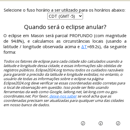
Selecione o fuso horário a ser utilizado para os horários abaixo:
Quando será o eclipse anular?
O eclipse em Mason será parcial PROFUNDO (com magnitude
de 94.8%), e calculamos as circunstâncias locais (usando a
latitude / longitude observada acima e
ΔT
=69.2s), da seguinte
forma:
Todos os fatores de eclipse para cada cidade são calculados usando a
latitude e longitude dessa cidade, e essas informações são obtidas de
registros públicos. Eclipse2024.org tomou todos os cuidados razoáveis ​​
para garantir a precisão da latitude e longitude exibidas; no entanto, o
usuário de todas as informações sobre o eclipse na página
Eclipse2024.org deve verificar se essas coordenadas estão corretas para
o local de observação em questão. Isso pode ser feito usando
ferramentas da web como Google, latlong.net, lat-long.com ou gps-
coordinates.net. Por favor,
deixe-nos saber
se você acha que as
coordenadas precisam ser atualizadas para qualquer uma das cidades
em nosso banco de dados.