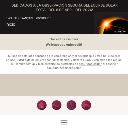
¡DEDICADOS A LA OBSERVACIÓN SEGURA DEL ECLIPSE SOLAR
TOTAL DEL
8 DE ABRIL DEL 2024!
ENGLISH
|
FRANÇAIS
|
PORTUGUÊS
Inicio
The eclipse is over.
We hope you enjoyed it!
Su uso de este sitio depende de la comprensión y el acuerdo que usted ha leído este
enlace, usted está de acuerdo con su contenido, y deberá cumplir con todas las reglas
del sentido común y bien establecido protocolos de
seguridad ocular
al observar
cualquier fenómeno solar.