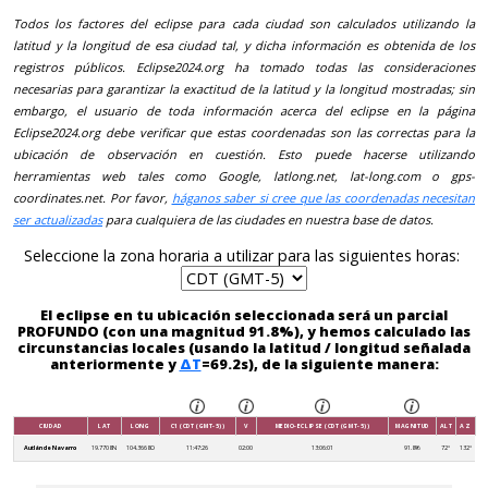
Todos los factores del eclipse para cada ciudad son calculados utilizando la
latitud y la longitud de esa ciudad tal, y dicha información es obtenida de los
registros públicos. Eclipse2024.org ha tomado todas las consideraciones
necesarias para garantizar la exactitud de la latitud y la longitud mostradas; sin
embargo, el usuario de toda información acerca del eclipse en la página
Eclipse2024.org debe verificar que estas coordenadas son las correctas para la
ubicación de observación en cuestión. Esto puede hacerse utilizando
herramientas web tales como Google, latlong.net, lat-long.com o gps-
coordinates.net. Por favor,
háganos saber si cree que las coordenadas necesitan
ser actualizadas
para cualquiera de las ciudades en nuestra base de datos.
Seleccione la zona horaria a utilizar para las siguientes horas:
El eclipse en tu ubicación seleccionada será un parcial
PROFUNDO (con una magnitud 91.8%), y hemos calculado las
circunstancias locales (usando la latitud / longitud señalada
anteriormente y
ΔT
=69.2s), de la siguiente manera:
CIUDAD
LAT
LONG
C1 (CDT (GMT-5))
V
MEDIO-ECLIPSE (CDT (GMT-5))
MAGNITUD
ALT
AZ
Autlán de Navarro
19.7708N
104.3668O
11:47:26
02:00
13:06:01
91.8%
72°
132°