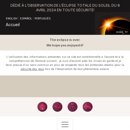
DÉDIÉ À L’OBSERVATION DE L'ÉCLIPSE TOTALE DU SOLEIL DU 8
AVRIL 2024 EN TOUTE SÉCURITÉ!
ENGLISH
|
ESPAÑOL
|
PORTUGUÊS
Accueil
The eclipse is over.
We hope you enjoyed it!
L’utilisation des informations présentes sur ce site est conditionnelle à l’accord et à la
compréhension de l’énoncé suivant : je suis d’accord avec les mises en garde et je
ferai preuve d’un sens commun en plus de respecter tous les protocoles établis pour la
sécurité des yeux
lors de l'observation de tout phénomène solaire.